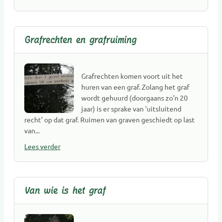
Natuursteen
Opleidingen
Opzegdiensten
Grafrechten en grafruiming
Overlijdensberichten
Repatriëring
Ritueelbegeleiding
Grafrechten komen voort uit het
Rouw- en verliesbegeleiding kinderen
huren van een graf. Zolang het graf
wordt gehuurd (doorgaans zo'n 20
Rouw- en verliesbegeleiding volwassenen
jaar) is er sprake van 'uitsluitend
Rouwcentra
recht' op dat graf. Ruimen van graven geschiedt op last
Rouwkaarten
van...
Rouwvervoer
Lees verder
Sociale media en PC
Sprekers(hulp) bij uitvaart
Toeleveranciers
Van wie is het graf
Uitvaartbegeleiding
Uitvaartcentra