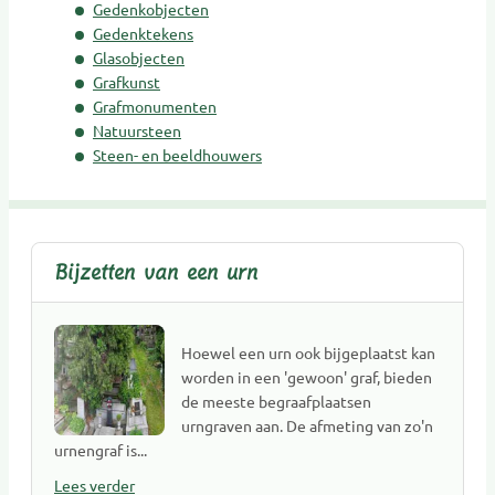
Gedenksieraden
Gedenkobjecten
Gedenktekens
Gedenktekens
Glasobjecten
Glasobjecten
Grafkunst
Goede doelen
Grafmonumenten
Grafkunst
Natuursteen
Steen- en beeldhouwers
Grafmonumenten
Groene uitvaart
Hospice
Kaarsen
Bijzetten van een urn
Kinderen Uitvaartverzorging
Kinderen Urnen
Mediators
Hoewel een urn ook bijgeplaatst kan
Muzikanten / Uitvaartmuziek
worden in een 'gewoon' graf, bieden
de meeste begraafplaatsen
Nabestaandenzorg
urngraven aan. De afmeting van zo'n
Nalatenschaps afwikkeling
urnengraf is...
Natuurbegraafplaatsen
Lees verder