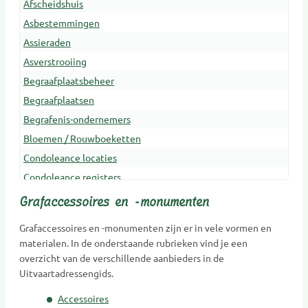
Afscheidshuis
Asbestemmingen
Assieraden
Asverstrooiing
Begraafplaatsbeheer
Begraafplaatsen
Begrafenis-ondernemers
Bloemen / Rouwboeketten
Condoleance locaties
Condoleance registers
Crematoria
Grafaccessoires en -monumenten
Dieren Urnen
Grafaccessoires en -monumenten zijn er in vele vormen en
Dragers
materialen. In de onderstaande rubrieken vind je een
Erfenis en belasting
overzicht van de verschillende aanbieders in de
Uitvaartadressengids.
Gedenkobjecten
Gedenkplaatsen
Accessoires