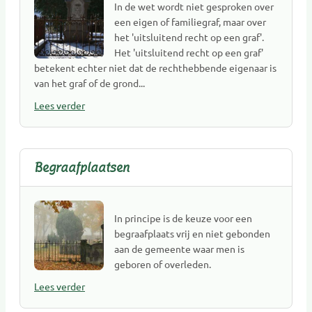
Uitvaartkisten
In de wet wordt niet gesproken over
een eigen of familiegraf, maar over
Uitvaartmuziek
het 'uitsluitend recht op een graf'.
Uitvaartverenigingen
Het 'uitsluitend recht op een graf'
Uitvaartverzekeringen
betekent echter niet dat de rechthebbende eigenaar is
Uitvaartverzorging
van het graf of de grond...
Uitvaartwinkel
Lees verder
Urnen
Vergelijkingswebsites
Verzekeringen overlijdensrisico
Begraafplaatsen
Voorlichting
Wensenregistratie
Fotografie
In principe is de keuze voor een
begraafplaats vrij en niet gebonden
Beveiliging
aan de gemeente waar men is
Styling & Decoratie
geboren of overleden.
Ontruiming
Lees verder