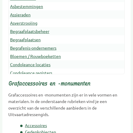
Asbestemmingen
Assieraden
Asverstrooiing
Begraafplaatsbeheer
Begraafplaatsen
Begrafenis-ondernemers
Bloemen / Rouwboeketten
Condoleance locaties
Condoleance registers
Crematoria
Grafaccessoires en -monumenten
Dieren Urnen
Grafaccessoires en -monumenten zijn er in vele vormen en
Dragers
materialen. In de onderstaande rubrieken vind je een
Erfenis en belasting
overzicht van de verschillende aanbieders in de
Uitvaartadressengids.
Gedenkobjecten
Gedenkplaatsen
Accessoires
Gedenksieraden
Gedenkobjecten