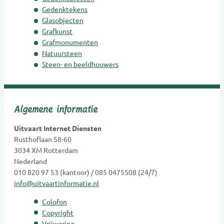
Gedenktekens
Gedenktekens
Glasobjecten
Glasobjecten
Grafkunst
Goede doelen
Grafmonumenten
Grafkunst
Natuursteen
Steen- en beeldhouwers
Grafmonumenten
Groene uitvaart
Hospice
Algemene informatie
Kaarsen
Kinderen Uitvaartverzorging
Uitvaart Internet Diensten
Kinderen Urnen
Rusthoflaan 58-60
3034 XM Rotterdam
Mediators
Nederland
Muzikanten / Uitvaartmuziek
010 820 97 53 (kantoor) / 085 0475508 (24/7)
Nabestaandenzorg
info@uitvaartinformatie.nl
Nalatenschaps afwikkeling
Colofon
Natuurbegraafplaatsen
Copyright
Natuursteen
Vrijwaring